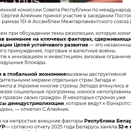
стоянной комиссии Совета Республики по междунаро
 Сергей Алейник принял участие в заседании Посто
 рамках 151-й Ассамблеи Межпарламентского союза 
ием при обсуждении темы резолюции, которую коми
ав внимание на ключевых факторах, сдерживающ
ации Целей устойчивого развития
— это незаконн
ого принуждения, торговые и валютные войны,
упе к инновациям и инвестициям, визовые ограниче
оздушные блокады.
 в глобальной экономике
вызваны деструктивной
дительными мерами отдельных стран Запада и
икта в Украине многие страны Запада втянулись в
урезая социальные программы, нанося непоправим
правам своих граждан. В некоторых странах уже
сы деиндустриализации
, которые ведут к банкротс
ждан»,
— отметил С.Алейник.
ря на непростые внешние факторы
Республика Бела
УР
— согласно отчету 2025 года Беларусь заняла
32-е