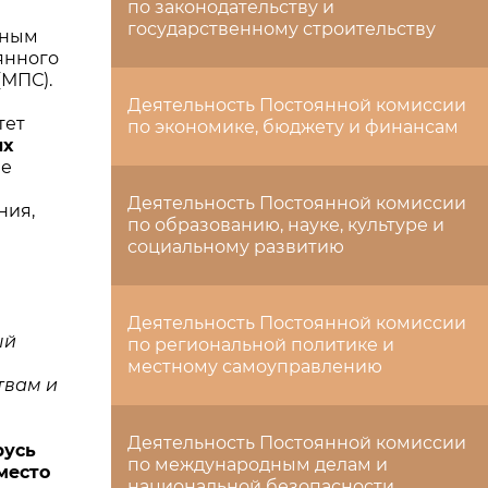
по законодательству и
государственному строительству
дным
янного
(МПС).
Деятельность Постоянной комиссии
тет
по экономике, бюджету и финансам
их
ые
Деятельность Постоянной комиссии
ния,
по образованию, науке, культуре и
социальному развитию
Деятельность Постоянной комиссии
ый
по региональной политике и
местному самоуправлению
твам и
Деятельность Постоянной комиссии
русь
по международным делам и
 место
национальной безопасности