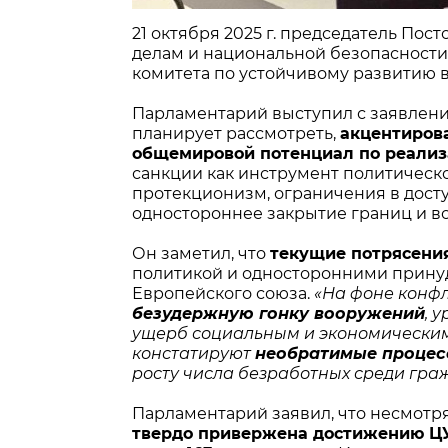
21 октября 2025 г. председатель По
делам и национальной безопасности
комитета по устойчивому развитию в
Парламентарий выступил с заявлен
планирует рассмотреть,
акцентиров
общемировой потенциал по реализ
санкции как инструмент политическ
протекционизм, ограничения в дост
одностороннее закрытие границ и в
Он заметил, что
текущие потрясения
политикой и односторонними прину
Европейского союза.
«На фоне конфл
безудержную гонку вооружений
, 
ущерб социальным и экономическим 
констатируют
необратимые процес
росту числа безработных среди гра
Парламентарий заявил, что несмот
твердо привержена достижению Ц