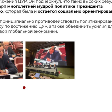
тижения ЦУР. Он подчеркнул, что таких высоких резу
даря
многолетней мудрой политике Президента
ко
, которая была и
остается социально ориентирова
 принципиально противодействовать политизиров
у по достижению ЦУР, а также объединить усилия д
вой глобальной экономики.