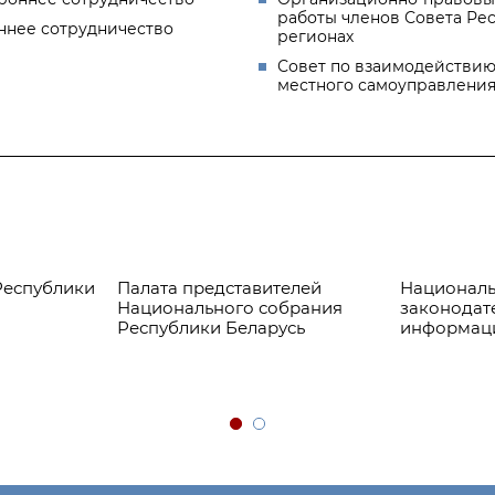
работы членов Совета Ре
ннее сотрудничество
регионах
Совет по взаимодействию
местного самоуправлени
Республики
Палата представителей
Националь
Национального собрания
законодат
Республики Беларусь
информац