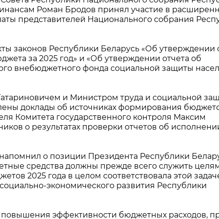
финансам Роман Бродов принял участие в расширен
латы представителей Национального собрания Респ
кты законов Республики Беларусь «Об утверждении 
жета за 2025 год» и «Об утверждении отчета об
ого внебюджетного фонда социальной защиты насе
атариновичем и Министром труда и социальной за
ены доклады об источниках формирования бюджето
еля Комитета государственного контроля Максим
ков о результатах проверки отчетов об исполнени
напомнил о позиции Президента Республики Белару
жетные средства должны прежде всего служить целя
етов 2025 года в целом соответствовала этой задаче
социально-экономического развития Республики
ы повышения эффективности бюджетных расходов, п