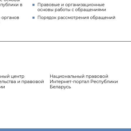
спублики в
Правовые и организационные
основы работы с обращениями
 органов
Порядок рассмотрения обращений
я
ный центр
Национальный правовой
Пр
ельства и правовой
Интернет-портал Республики
ии
Беларусь