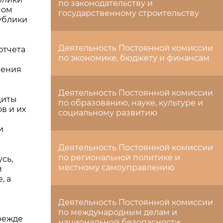
по законодательству и
ном
государственному строительству
ублики
Деятельность Постоянной комиссии
отчета
по экономике, бюджету и финансам
ления
Деятельность Постоянной комиссии
щиты
по образованию, науке, культуре и
в и их
социальному развитию
и
Деятельность Постоянной комиссии
по региональной политике и
сь,
местному самоуправлению
м
, а
Деятельность Постоянной комиссии
по международным делам и
режде
национальной безопасности