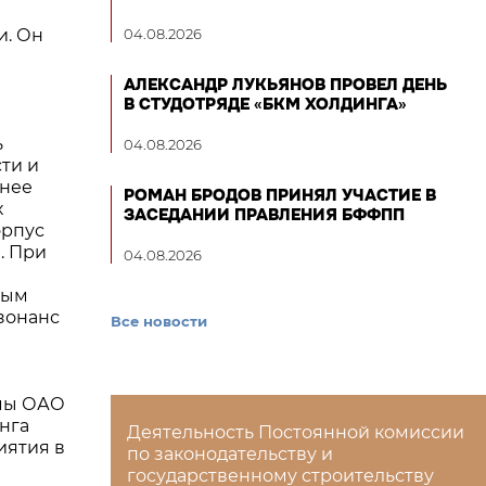
и. Он
04.08.2026
АЛЕКСАНДР ЛУКЬЯНОВ ПРОВЕЛ ДЕНЬ
В СТУДОТРЯДЕ «БКМ ХОЛДИНГА»
ь
04.08.2026
ти и
внее
РОМАН БРОДОВ ПРИНЯЛ УЧАСТИЕ В
х
ЗАСЕДАНИИ ПРАВЛЕНИЯ БФФПП
орпус
. При
04.08.2026
ным
зонанс
Все новости
рмы ОАО
нга
Деятельность Постоянной комиссии
иятия в
по законодательству и
государственному строительству