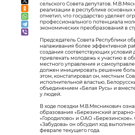
сельского Совета депутатов. М.В.Мя
реализации в республике основных 
отметил, что государство уделяет о
профессионального потенциала мол
экономических преобразований в ст
Председатель Совета Республики об
налаживания более эффективной раб
создания соответствующих условий д
привлекать молодежь к участию в об
местного управления и самоуправлен
должен инициировать решение больш
этом, констатировал он, местным Сов
исполнительной властью, Белорусс
объединением «Белая Русь» и вмес
у людей.
В ходе поездки М.В.Мясникович озн
образования «Березинский аграрно
«Городилово» и ОАО «Березинское».
«Забудова» он обсудил ход выполне
феврале текущего года.