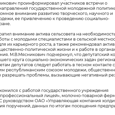
сникович проинформировал участников встречи о
направлений государственной молодежной политик
громное внимание развитию творческого, научного и
одежи, ее привлечению к проведению социально-
ране.
ратил внимание актива сельсовета на необходимост
оты с молодыми специалистами в сельской местнос
ля их карьерного роста, а также рекомендовал акти
щественно-политической жизни и к работе в органа
ия. М.В.Мясникович подчеркнул, что депутатский к
его круга социально-экономических задач региона
етам депутатов следует работать в тесном контакте с
ким республиканским союзом молодежи, обществен
те разрешать проблемы, вызывающие негативный ре
акомился с работой государственного учреждения
-профессиональный лицей», молочно-товарной фе
 С руководством ОАО «Управляющая компания холди
ния поручений, данных по итогам посещения предпр