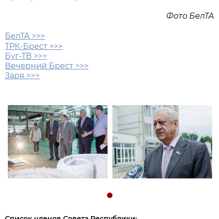
Фото БелТА
БелТА >>>
ТРК-Брест >>>
Буг-ТВ >>>
Вечерний Брест >>>
Заря >>>
Список членов Совета Республики: