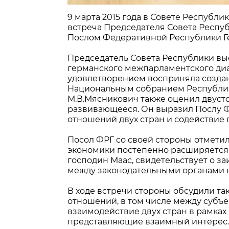
9 марта 2015 года в Совете Республ
встреча Председателя Совета Респ
Послом Федеративной Республики Г
Председатель Совета Республики вы
германского межпарламентского диал
удовлетворением восприняла создан
Национальным собранием Республики
М.В.Мясникович также оценил двуст
развивающееся. Он выразил Послу Ф
отношений двух стран и содействие 
Посол ФРГ со своей стороны отметил
экономики постепенно расширяется.
господин Маас, свидетельствует о з
между законодательными органами н
В ходе встречи стороны обсудили т
отношений, в том числе между субъе
взаимодействие двух стран в рамках
представляющие взаимный интерес.