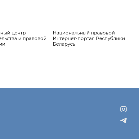
ный центр
Национальный правовой
Пр
ельства и правовой
Интернет-портал Республики
ии
Беларусь