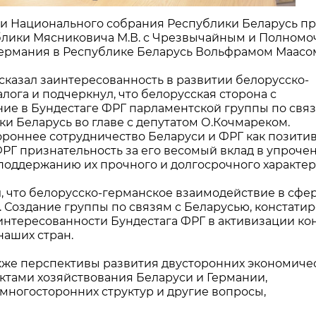
ики Национального собрания Республики Беларусь п
ублики Мясниковича М.В. с Чрезвычайным и Полном
ермания в Республике Беларусь Вольфрамом Маасо
сказал заинтересованность в развитии белорусско-
ога и подчеркнул, что белорусская сторона с
ие в Бундестаге ФРГ парламентской группы по связ
 Беларусь во главе с депутатом О.Кочмареком.
ороннее сотрудничество Беларуси и ФРГ как позити
РГ признательность за его весомый вклад в упроче
поддержанию их прочного и долгосрочного характер
, что белорусско-германское взаимодействие в сфе
 Создание группы по связям с Беларусью, констати
аинтересованности Бундестага ФРГ в активизации ко
аших стран.
акже перспективы развития двусторонних экономиче
ктами хозяйствования Беларуси и Германии,
 многосторонних структур и другие вопросы,