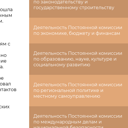
по законодательству и
государственному строительству
рошла
очным
м.
Деятельность Постоянной комиссии
по экономике, бюджету и финансам
ям с
Деятельность Постоянной комиссии
вно
по образованию, науке, культуре и
ние
социальному развитию
а.
ре
ровал
Деятельность Постоянной комиссии
нтактов
по региональной политике и
местному самоуправлению
ских
Деятельность Постоянной комиссии
по международным делам и
национальной безопасности