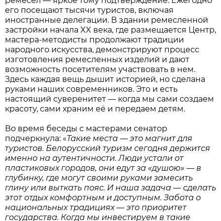
ремесел — яркое тому подтверждение. Ежегодно
его посещают тысячи туристов, включая
иностранные делегации. В здании ремесленной
застройки начала XX века, где размещается Центр,
мастера-методисты продолжают традиции
народного искусства, демонстрируют процесс
изготовления ремесленных изделий и дают
возможность посетителям участвовать в нем.
Здесь каждая вещь дышит историей, но сделана
руками наших современников. Это и есть
настоящий суверенитет — когда мы сами создаем
красоту, сами храним её и передаем детям.
Во время беседы с мастерами сенатор
подчеркнула: «
Такие места — это магнит для
туристов. Белорусский туризм сегодня держится
именно на аутентичности. Люди устали от
пластиковых городов, они едут за «душою» — в
глубинку, где могут своими руками замесить
глину или выткать пояс. И наша задача — сделать
этот отдых комфортным и доступным. Забота о
национальных традициях — это приоритет
государства. Когда мы инвестируем в такие