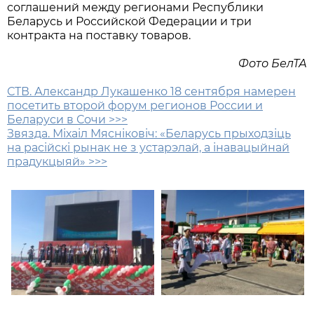
соглашений между регионами Республики
Беларусь и Российской Федерации и три
контракта на поставку товаров.
Фото БелТА
СТВ. Александр Лукашенко 18 сентября намерен
посетить второй форум регионов России и
Беларуси в Сочи >>>
Звязда. Міхаіл Мясніковіч: «Беларусь прыходзіць
на расійскі рынак не з устарэлай, а інавацыйнай
прадукцыяй» >>>