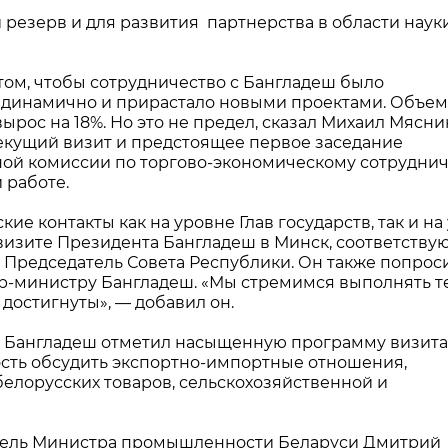
 резерв и для развития партнерства в области наук
том, чтобы сотрудничество с Бангладеш было
 динамично и прирастало новыми проектами. Объем
ырос на 18%. Но это не предел, сказал Михаил Мясни
текущий визит и предстоящее первое заседание
ой комиссии по торгово-экономическому сотруднич
 работе.
ие контакты как на уровне Глав государств, так и на
визите Президента Бангладеш в Минск, соответств
 Председатель Совета Республики. Он также попрос
р-министру Бангладеш. «Мы стремимся выполнять т
достигнуты», — добавил он.
 Бангладеш отметил насыщенную программу визита
сть обсудить экспортно-импортные отношения,
елорусских товаров, сельскохозяйственной и
итель Министра промышленности Беларуси Дмитрий