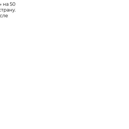
 на 50
трану.
сле