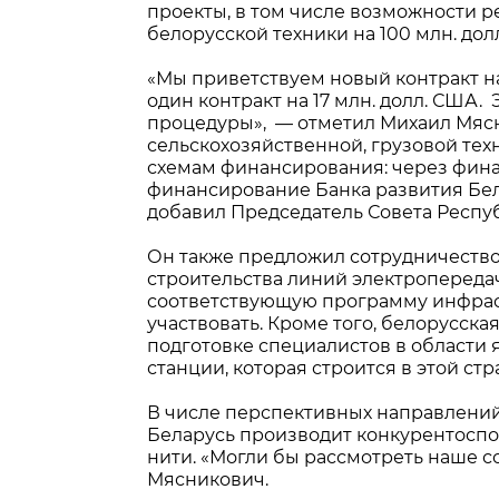
проекты, в том числе возможности р
белорусской техники на 100 млн. дол
«Мы приветствуем новый контракт н
один контракт на 17 млн. долл. США
процедуры», — отметил Михаил Мясн
сельскохозяйственной, грузовой тех
схемам финансирования: через фина
финансирование Банка развития Бел
добавил Председатель Совета Респу
Он также предложил сотрудничество 
строительства линий электропереда
соответствующую программу инфраст
участвовать. Кроме того, белорусска
подготовке специалистов в области
станции, которая строится в этой стр
В числе перспективных направлений
Беларусь производит конкурентоспо
нити. «Могли бы рассмотреть наше с
Мясникович.