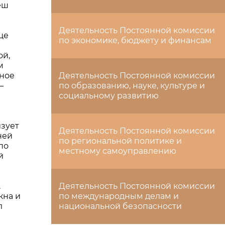
еш
Деятельность Постоянной комиссии
ще
по экономике, бюджету и финансам
ой,
м
тное
Деятельность Постоянной комиссии
—
по образованию, науке, культуре и
социальному развитию
изует
Деятельность Постоянной комиссии
ней
по региональной политике и
по
местному самоуправлению
й
.
Деятельность Постоянной комиссии
кна и
по международным делам и
л
национальной безопасности