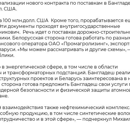
еализации нового контракта по поставкам в Банглад
л. США.
а 100 млн.долл. США Кроме того, прорабатывается е
. Эти документы проходят внутригосударственные
икович. Речь идет о поставках дорожно-строительн
ники. Белорусская сторона готова работать по разны
нсового оператора ОАО «Промагролизинг», экспор
аруси. «Мы можем рассматривать и другие схемы», 
блики.
в энергетической сфере, в том числе в области
ч и трансформаторных подстанций. Бангладеш реал
руктурных проектов и Беларусь заинтересована в 
я сторона готова предложить Бангладеш свои услуги 
 ядерной безопасности и физической защиты атомно
ане.
 взаимодействия также нефтехимический комплекс
собную продукцию, в том числе синтетические воло
отрудничество и в этой сфере», — подчеркнул Михаи