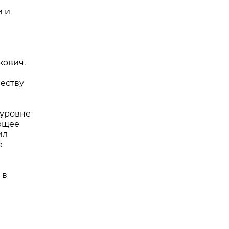
и и
кович.
еству
 уровне
ующее
ил
е
 в