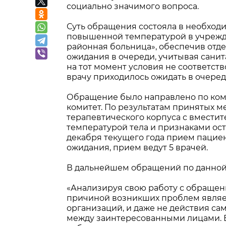
социально значимого вопроса.
Суть обращения состояла в необход
повышенной температурой в учрежд
районная больница», обеспечив отде
ожидания в очереди, учитывая сани
на тот момент условия не соответст
врачу приходилось ожидать в очере
Обращение было направлено по ко
комитет. По результатам принятых м
терапевтического корпуса с вмест
температурой тела и признаками ос
декабря текущего года прием пациен
ожидания, прием ведут 5 врачей.
В дальнейшем обращений по данной 
«Анализируя свою работу с обращен
причиной возникших проблем являет
организаций, и даже не действия са
между заинтересованными лицами. В