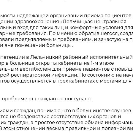
имости надлежащей организации приема пациентов 
ении здравоохранения «Лельчицкая центральная
льный вход для таких лиц и комфортные условия дл
тарные требования. По мнению обратившегося, соз
вовали предъявляемым требованиям, и зачастую на 
ди вне помещений больницы.
мпетенции в Лельчицкий районный исполнительный
ер в больнице открыты кабинеты на 1-м этаже
ительным вестибюлем для приема пациентов с повы
трой респираторной инфекции. По состоянию на нач
тов осуществляется в трех кабинетах с местами для
проблеме от граждан не поступало.
иями граждан, понимаю, что в большинстве случаев
ся не бездействие соответствующих органов и
мих граждан, а простое отсутствие обмена информац
 этом отношении весьма правильной и полезной в