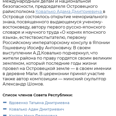
международным делам и национальной
безопасности, председателя Островецкого
райисполкома
Ковалько Адама Дмитриевича
в
Островце состоялось открытие мемориального
знака, посвященного выдающемуся ученому-
востоковеду, автору первого русско-японского
словаря и научного труда «О корнях японского
языка», естествоиспытателю, первому
Российскому императорскому консулу в Японии
Гошкевичу Иосифу Антоновичу. В своем
выступлении А.Д.Ковалько подчеркнул, что
жители района по праву гордятся своим великим
земляком, который последние годы жизни
провел на Островецкой земле — в своем имении
в деревне Мали. В церемонии принял участие
также автор композиции — минский скульптор
Александр Шомов.
Список членов Совета Республики:
Вдовенко Татьяна Дмитриевна
Ковалько Адам Дмитриевич
Костян Нина Федоровна