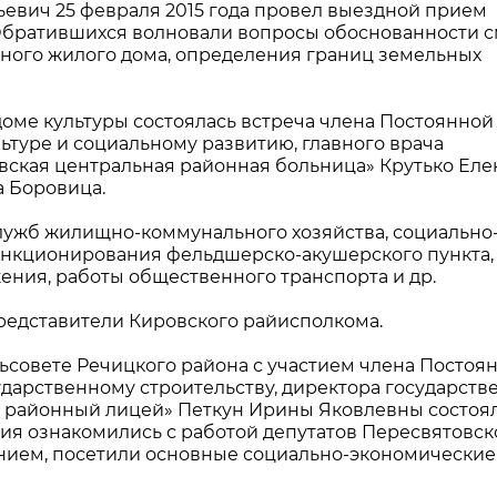
ьевич 25 февраля 2015 года провел выездной прием
 Обратившихся волновали вопросы обоснованности 
ного жилого дома, определения границ земельных
оме культуры состоялась встреча члена Постоянной
льтуре и социальному развитию, главного врача
ская центральная районная больница» Крутько Ел
 Боровица.
лужб жилищно-коммунального хозяйства, социально
ункционирования фельдшерско-акушерского пункта,
ния, работы общественного транспорта и др.
представители Кировского райисполкома.
льсовете Речицкого района с участием члена Постоя
ударственному строительству, директора государств
 районный лицей» Петкун Ирины Яковлевны состоя
ия ознакомились с работой депутатов Пересвятовск
лением, посетили основные социально-экономические