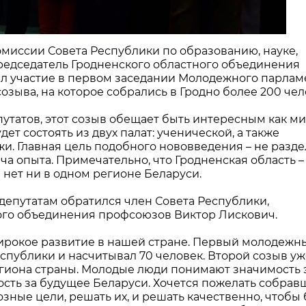
комиссии Совета Республики по образованию, науке,
председатель Гродненского областного объединения
л участие в первом заседании Молодежного парлам
созыва, на которое собрались в Гродно более 200 чел
путатов, этот созыв обещает быть интересным как 
дет состоять из двух палат: ученической, а также
. Главная цель подобного нововведения – не разде
ча опыта. Примечательно, что Гродненская область –
нет ни в одном регионе Беларуси.
депутатам обратился член Совета Республики,
ого объединения профсоюзов Виктор Лискович.
рокое развитие в нашей стране. Первый молодежн
спублики и насчитывал 70 человек. Второй созыв уж
егиона страны. Молодые люди понимают значимость 
ость за будущее Беларуси. Хочется пожелать собра
зные цели, решать их, и решать качественно, чтобы