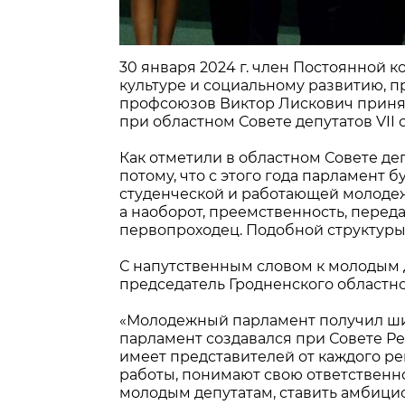
30 января 2024 г. член Постоянной 
культуре и социальному развитию, 
профсоюзов Виктор Лискович приня
при областном Совете депутатов VII 
Как отметили в областном Совете де
потому, что с этого года парламент бу
студенческой и работающей молодежи
а наоборот, преемственность, переда
первопроходец. Подобной структуры 
С напутственным словом к молодым 
председатель Гродненского областн
«Молодежный парламент получил ши
парламент создавался при Совете Ре
имеет представителей от каждого р
работы, понимают свою ответственн
молодым депутатам, ставить амбицио