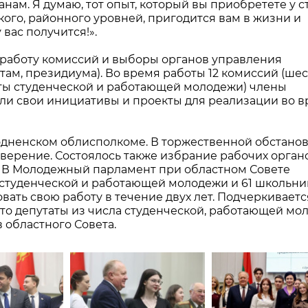
нам. Я думаю, тот опыт, который вы приобретете у 
ского, районного уровней, пригодится вам в жизни и
 вас получится!».
работу комиссий и выборы органов управления
там, президиума). Во время работы 12 комиссий (шес
аты студенческой и работающей молодежи) члены
и свои инициативы и проекты для реализации во 
родненском облисполкоме. В торжественной обстано
верение. Состоялось также избрание рабочих орган
. В Молодежный парламент при областном Совете
студенческой и работающей молодежи и 61 школьник
вать свою работу в течение двух лет. Подчеркивается
 что депутаты из числа студенческой, работающей м
 областного Совета.