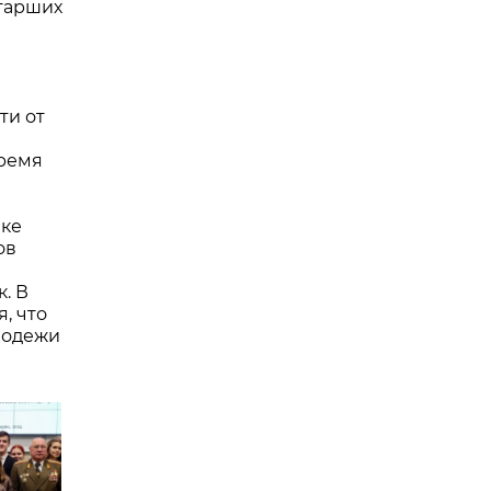
старших
ти от
время
вке
ов
. В
, что
олодежи