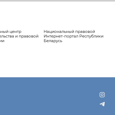
ный центр
Национальный правовой
Пр
ельства и правовой
Интернет-портал Республики
ии
Беларусь