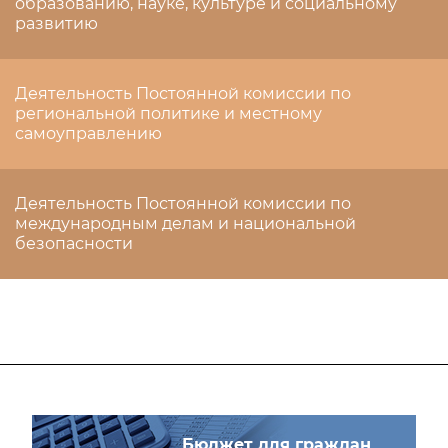
образованию, науке, культуре и социальному
развитию
Деятельность Постоянной комиссии по
региональной политике и местному
самоуправлению
Деятельность Постоянной комиссии по
международным делам и национальной
безопасности
Бюджет для граждан