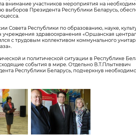
ла внимание участников мероприятия на необходим
ию выборов Президента Республики Беларусь, обес
оцесса.
ии Совета Республики по образованию, науке, культ
ач учреждения здравоохранения «Оршанская центра
тился с трудовым коллективом коммунального унита
за».
ической и политической ситуации в Республике Бел
сходящие события в мире. Отдельно В.Т.Плыткевич
дента Республики Беларусь, подчеркнув необходимо