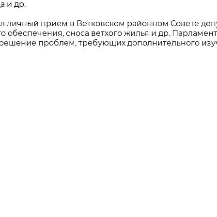
а и др.
ел личный прием в Ветковском районном Совете депу
 обеспечения, сноса ветхого жилья и др. Парламен
зрешение проблем, требующих дополнительного изу