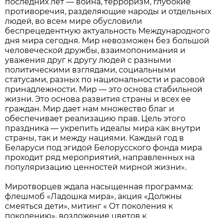
последних лет — война, терроризм, глубокие
противоречия, разделяющие народы и отдельных
людей, во всем мире обусловили
беспрецедентную актуальность Международного
дня мира сегодня. Мир невозможен без большой
человеческой дружбы, взаимопонимания и
уважения друг к другу людей с разными
политическими взглядами, социальными
статусами, разных по национальности и расовой
принадлежности. Мир — это основа стабильной
жизни. Это основа развития страны и всех ее
граждан. Мир дает нам множество благ и
обеспечивает реализацию прав. Цель этого
праздника — укрепить идеалы мира как внутри
страны, так и между нациями. Каждый год в
Беларуси под эгидой Белорусского фонда мира
проходит ряд мероприятий, направленных на
популяризацию ценностей мирной жизни».
Миротворцев ждала насыщенная программа:
флешмоб «Ладошка мира», акция «Должны
смеяться дети», митинг « От поколения к
поколению», возложение цветов к