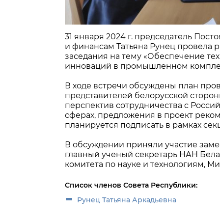
31 января 2024 г. председатель Пос
и финансам Татьяна Рунец провела 
заседания на тему «Обеспечение те
инноваций в промышленном комплекс
В ходе встречи обсуждены план про
представителей белорусской стороны
перспектив сотрудничества с Росс
сферах, предложения в проект реко
планируется подписать в рамках сек
В обсуждении приняли участие зам
главный ученый секретарь НАН Бела
комитета по науке и технологиям, М
Список членов Совета Республики:
Рунец Татьяна Аркадьевна