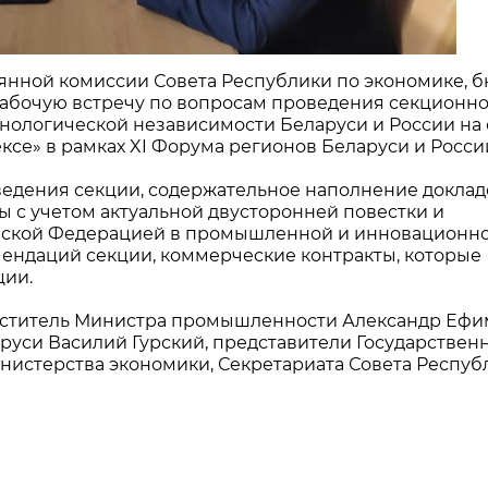
тоянной комиссии Совета Республики по экономике, 
рабочую встречу по вопросам проведения секционн
хнологической независимости Беларуси и России на
е» в рамках XI Форума регионов Беларуси и Росси
ведения секции, содержательное наполнение доклад
 с учетом актуальной двусторонней повестки и
ийской Федерацией в промышленной и инновационн
мендаций секции, коммерческие контракты, которые
ции.
еститель Министра промышленности Александр Ефи
руси Василий Гурский, представители Государствен
инистерства экономики, Секретариата Совета Респуб