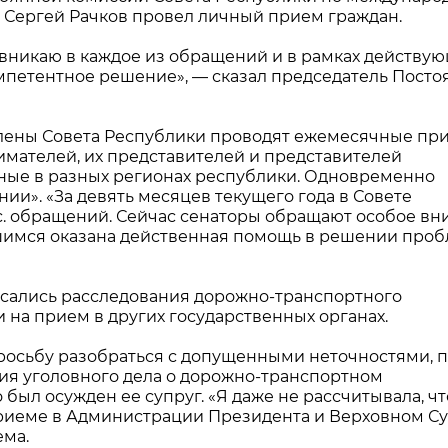
 Сергей Рачков провел личный прием граждан.
вникаю в каждое из обращений и в рамках действу
омпетентное решение», — сказал председатель Пост
о члены Совета Республики проводят ежемесячные п
мателей, их представителей и представителей
дные в разных регионах республики. Одновременно
и». «За девять месяцев текущего года в Совете
с. обращений. Сейчас сенаторы обращают особое в
шимся оказана действенная помощь в решении проб
касались расследования дорожно-транспортного
на прием в других государственных органах.
просьбу разобраться с допущенными неточностями, 
я уголовного дела о дорожно-транспортном
 был осужден ее супруг. «Я даже не рассчитывала, ч
приеме в Администрации Президента и Верховном Су
ема.