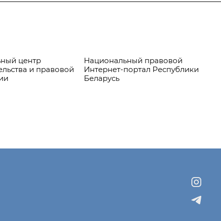
ный центр
Национальный правовой
Пр
ельства и правовой
Интернет-портал Республики
ии
Беларусь