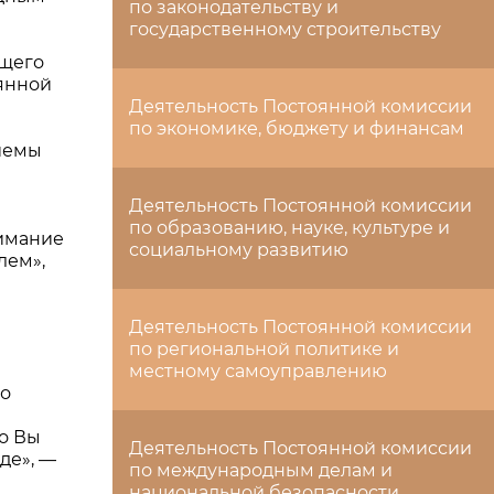
по законодательству и
государственному строительству
ющего
оянной
Деятельность Постоянной комиссии
по экономике, бюджету и финансам
риемы
Деятельность Постоянной комиссии
по образованию, науке, культуре и
нимание
социальному развитию
лем»,
Деятельность Постоянной комиссии
по региональной политике и
местному самоуправлению
по
то Вы
Деятельность Постоянной комиссии
де», —
по международным делам и
национальной безопасности