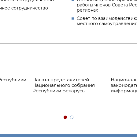
работы членов Совета Ре
ннее сотрудничество
регионах
Совет по взаимодействию
местного самоуправлени
Республики
Палата представителей
Националь
Национального собрания
законодат
Республики Беларусь
информац