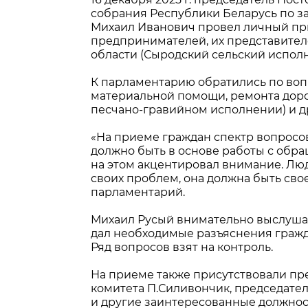
собрания Республики Беларусь по з
Михаил Иванович провел личный при
предпринимателей, их представител
области (Сыродский сельский испол
К парламентарию обратились по воп
материальной помощи, ремонта дор
песчано-гравийном исполнении) и д
«На приеме граждан спектр вопросо
должно быть в основе работы с обр
на этом акцентировал внимание. Л
своих проблем, она должна быть св
парламентарий.
Михаил Русый внимательно выслушал
дал необходимые разъяснения граж
Ряд вопросов взят на контроль.
На приеме также присутствовали пр
комитета П.Силивончик, председате
и другие заинтересованные должнос