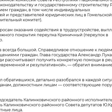
аконодательству и государственному строительству 
ем граждан, в том числе индивидуальных
ей и представителей юридических лиц в Гомельской
нительный комитет).
росам оказания содействия в трудоустройстве, вып
ожного покрытия переулка Криничный (переулок в
р.
в всегда большой. Справедливое отношение к людя
ащениями граждан. Глава государства Александр Лук
юди рассчитывают получить конкретную помощи в р
оевременной и результативной», — обратил внимани
 обратившихся, детально разобрался в каждой ситу
данам, должностным лицам — соответствующие пору
едседатель Калинковичского районного исполнител
ль Калинковичского районного Совета депутатов Ю.
тные лица.