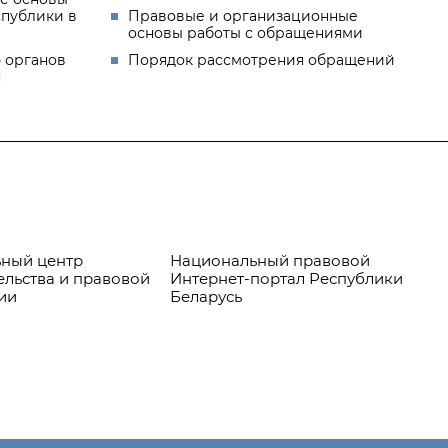
спублики в
Правовые и организационные
основы работы с обращениями
 органов
Порядок рассмотрения обращений
я
ный центр
Национальный правовой
Пр
ельства и правовой
Интернет-портал Республики
ии
Беларусь