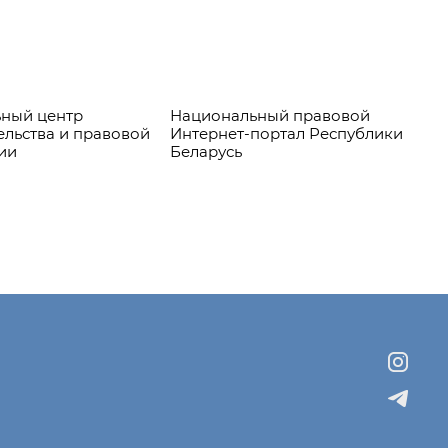
ный центр
Национальный правовой
Пр
ельства и правовой
Интернет-портал Республики
ии
Беларусь