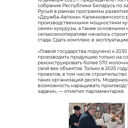
собрания Республики Беларусь по з
Русый в рамках программы развития
«Дружба-Автюки» Калинковичского ра
производственными мощностями кук
семян кукурузы, а также основными 
сельхозкооперативе началось строит
стада. Сдать комплекс в эксплуатаци
«Главой государства поручено к 203
производить продукцию только на со
реконструировать более 570 молочн
свой век объектов. Только в 2025 го
проектов, в том числе строительств
таких организаций десять. Модерниз
возможность наращивать производст
задачи», — отметил парламентарий.