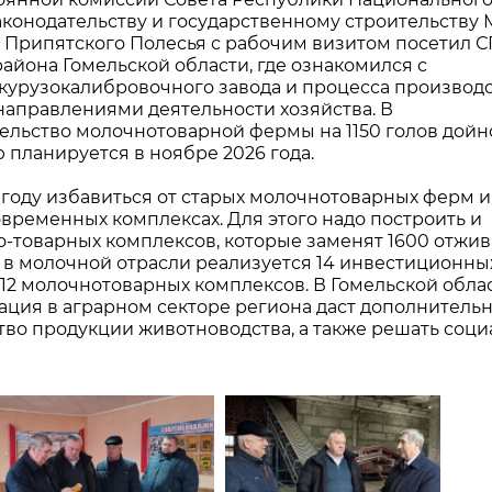
аконодательству и государственному строительству
 Припятского Полесья с рабочим визитом посетил 
йона Гомельской области, где ознакомился с
урузокалибровочного завода и процесса производс
направлениями деятельности хозяйства. В
ельство молочнотоварной фермы на 1150 голов дойн
ю планируется в ноябре 2026 года.
0 году избавиться от старых молочнотоварных ферм и
временных комплексах. Для этого надо построить и
о-товарных комплексов, которые заменят 1600 отжи
ду в молочной отрасли реализуется 14 инвестиционны
о 12 молочнотоварных комплексов. В Гомельской обла
ация в аграрном секторе региона даст дополнитель
во продукции животноводства, а также решать соц