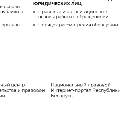
ЮРИДИЧЕСКИХ ЛИЦ
е основы
спублики в
Правовые и организационные
основы работы с обращениями
 органов
Порядок рассмотрения обращений
я
ный центр
Национальный правовой
Пр
ельства и правовой
Интернет-портал Республики
ии
Беларусь