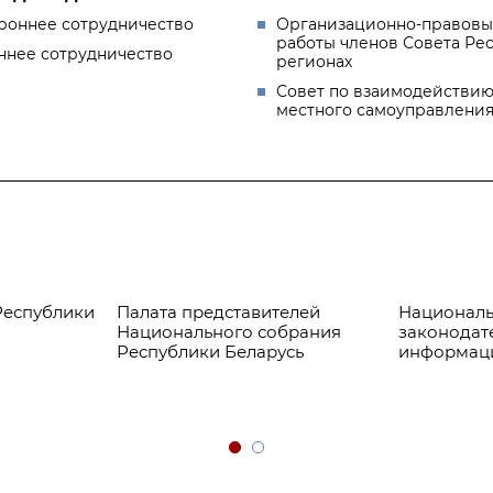
роннее сотрудничество
Организационно-правовы
работы членов Совета Ре
ннее сотрудничество
регионах
Совет по взаимодействию
местного самоуправлени
Республики
Палата представителей
Националь
Национального собрания
законодат
Республики Беларусь
информац