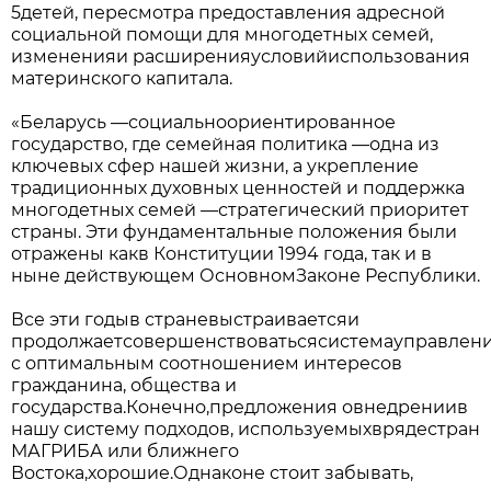
5детей, пересмотра предоставления адресной
социальной помощи для многодетных семей,
измененияи расширенияусловийиспользования
материнского капитала.
«Беларусь —социальноориентированное
государство, где семейная политика —одна из
ключевых сфер нашей жизни, а укрепление
традиционных духовных ценностей и поддержка
многодетных семей —стратегический приоритет
страны. Эти фундаментальные положения были
отражены какв Конституции 1994 года, так и в
ныне действующем ОсновномЗаконе Республики.
Все эти годыв страневыстраиваетсяи
продолжаетсовершенствоватьсясистемауправлен
с оптимальным соотношением интересов
гражданина, общества и
государства.Конечно,предложения овнедрениив
нашу систему подходов, используемыхврядестран
МАГРИБА или ближнего
Востока,хорошие.Однаконе стоит забывать,