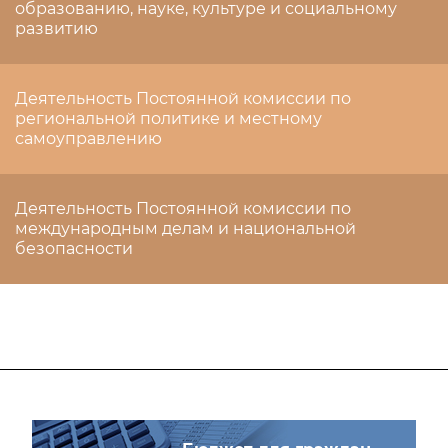
образованию, науке, культуре и социальному
развитию
Деятельность Постоянной комиссии по
региональной политике и местному
самоуправлению
Деятельность Постоянной комиссии по
международным делам и национальной
безопасности