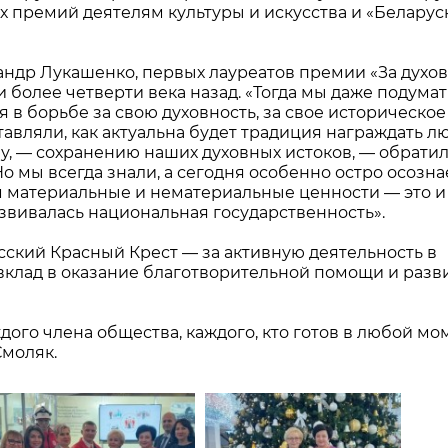
 премий деятелям культуры и искусства и «Беларуск
сандр Лукашенко, первых лауреатов премии «За духо
 более четверти века назад. «Тогда мы даже подумат
 в борьбе за свою духовность, за свое историческое
ставляли, как актуальна будет традиция награждать л
у, — сохранению наших духовных истоков, — обрати
 мы всегда знали, а сегодня особенно остро осозна
 материальные и нематериальные ценности — это и 
азвивалась национальная государственность».
сский Красный Крест — за активную деятельность в
вклад в оказание благотворительной помощи и разв
дого члена общества, каждого, кто готов в любой мо
Смоляк.