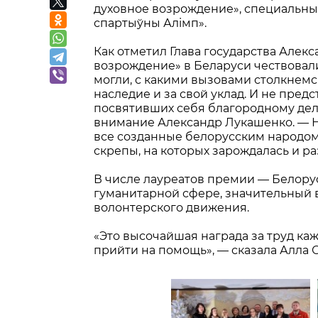
духовное возрождение», специальных
спартыўны Алiмп».
Как отметил Глава государства Алек
возрождение» в Беларуси чествовали
могли, с какими вызовами столкнемся
наследие и за свой уклад. И не пред
посвятивших себя благородному дел
внимание Александр Лукашенко. — Но
все созданные белорусским народом
скрепы, на которых зарождалась и р
В числе лауреатов премии — Белору
гуманитарной сфере, значительный 
волонтерского движения.
«Это высочайшая награда за труд каж
прийти на помощь», — сказала Алла 