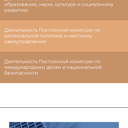
образованию, науке, культуре и социальному
развитию
Деятельность Постоянной комиссии по
региональной политике и местному
самоуправлению
Деятельность Постоянной комиссии по
международным делам и национальной
безопасности