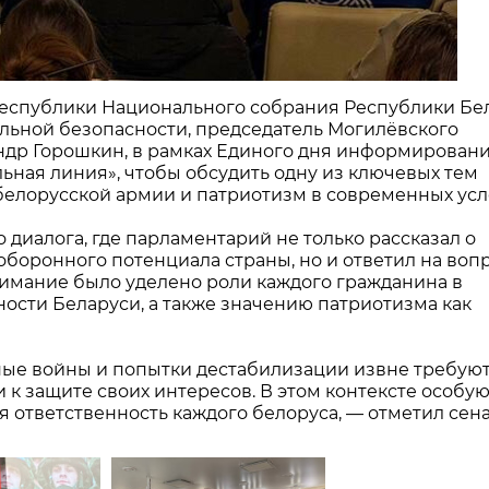
Республики Национального собрания Республики Бе
ьной безопасности, председатель Могил
ё
вского
ндр Горошкин, в рамках Единого дня информировани
ьная линия», чтобы обсудить одну из ключевых тем
елорусской армии и патриотизм в современных усл
 диалога, где парламентарий не только рассказал о
оборонного потенциала страны, но и ответил на воп
имание было уделено роли каждого гражданина в
ости Беларуси, а также значению патриотизма как
ые войны и попытки дестабилизации извне требуют
 к защите своих интересов. В этом контексте особу
 ответственность каждого белоруса, — отметил сена