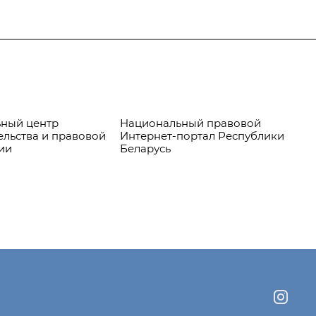
ный центр
Национальный правовой
Пр
ельства и правовой
Интернет-портал Республики
ии
Беларусь