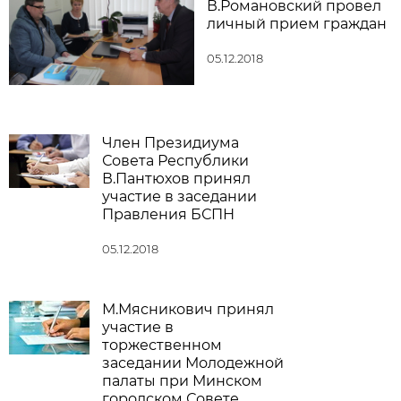
В.Романовский провел
личный прием граждан
05.12.2018
Член Президиума
Совета Республики
В.Пантюхов принял
участие в заседании
Правления БСПН
05.12.2018
М.Мясникович принял
участие в
торжественном
заседании Молодежной
палаты при Минском
городском Совете