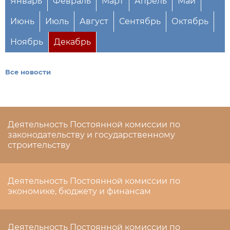
Январь
Февраль
Март
Апрель
Май
Июнь
Июль
Август
Сентябрь
Октябрь
Ноябрь
Декабрь
Все новости
Деятельность Постоянной комиссии по
законодательству и государственному
строительству
Деятельность Постоянной комиссии по
экономике, бюджету и финансам
Деятельность Постоянной комиссии по