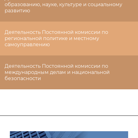
образованию, науке, культуре и социальному
развитию
Деятельность Постоянной комиссии по
региональной политике и местному
самоуправлению
Деятельность Постоянной комиссии по
международным делам и национальной
безопасности