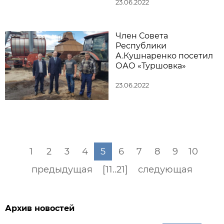
23.06.2022
Член Совета
Республики
А.Кушнаренко посетил
ОАО «Туршовка»
23.06.2022
1
2
3
4
5
6
7
8
9
10
предыдущая
[11..21]
следующая
Архив новостей