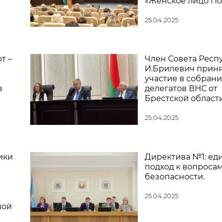
«Женское лицо П
25.04.2025
т –
Член Совета Респ
И.Брилевич прин
участие в собран
в
делегатов ВНС от
Брестской област
25.04.2025
ики
Директива №1: ед
подход к вопроса
безопасности.
25.04.2025
ной