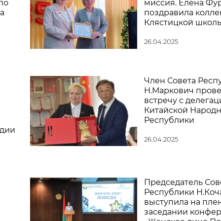
по
миссия. Елена Фу
а
поздравила колле
Клястицкой школ
26.04.2025
Член Совета Респ
Н.Маркович прове
встречу с делегац
Китайской Народ
Республики
едии
26.04.2025
Председатель Сов
Республики Н.Коч
выступила на пле
заседании конфе