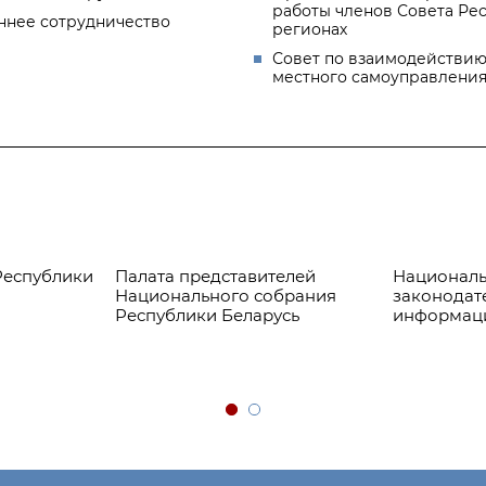
работы членов Совета Ре
ннее сотрудничество
регионах
Совет по взаимодействию
местного самоуправлени
Республики
Палата представителей
Националь
Национального собрания
законодат
Республики Беларусь
информац