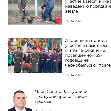
участие в месячнике 
наведению порядка н
земле
26.04.2025
А.Горошкин принял
участие в памятном
митинге-реквиеме,
посвященном 39-
годовщине
чернобыльской траг
26.04.2025
Член Совета Республики
П.Ошурик провел прием
граждан
25.04.2025