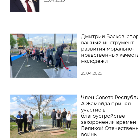
Дмитрий Басков: спор
важный инструмент
развития морально-
нравственных качест
молодежи
25.04.2025
Член Совета Республ
А.Жамойда принял
участие в
благоустройстве
захоронения времен
Великой Отечествен
войны