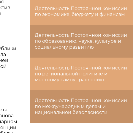
рс
ктив
Деятельность Постоянной комиссии
ы
по экономике, бюджету и финансам
Деятельность Постоянной комиссии
по образованию, науке, культуре и
социальному развитию
ублики
ла
ией
ной
Деятельность Постоянной комиссии
по региональной политике и
местному самоуправлению
Деятельность Постоянной комиссии
по международным делам и
ета
национальной безопасности
анова
нарном
ренции