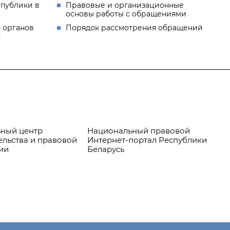
спублики в
Правовые и организационные
основы работы с обращениями
 органов
Порядок рассмотрения обращений
я
ный центр
Национальный правовой
Пр
ельства и правовой
Интернет-портал Республики
ии
Беларусь