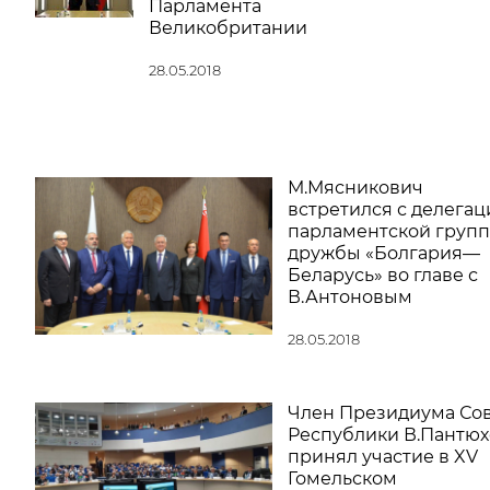
Парламента
Великобритании
28.05.2018
М.Мясникович
встретился с делегац
парламентской груп
дружбы «Болгария—
Беларусь» во главе с
В.Антоновым
28.05.2018
Член Президиума Со
Республики В.Пантюх
принял участие в XV
Гомельском