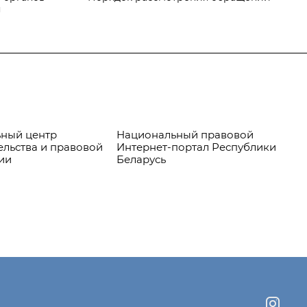
я
ный центр
Национальный правовой
Пр
ельства и правовой
Интернет-портал Республики
ии
Беларусь