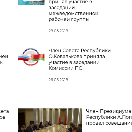
принял участие в
заседании
межведомственной
рабочей группы
28.05.2018
Член Совета Республики
ией
О.Ковалькова приняла
пы
участие в заседании
Комиссии ПС
26.05.2018
вета
Член Президиума 
ов
Республики А.Поп
провел совещани