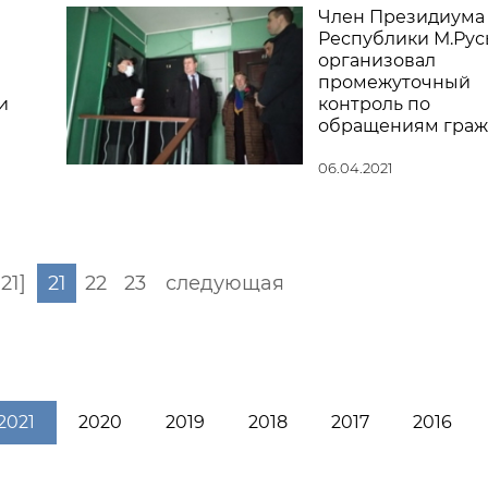
Член Президиума 
Республики М.Ру
организовал
промежуточный
и
контроль по
обращениям граж
06.04.2021
.21]
21
22
23
следующая
2021
2020
2019
2018
2017
2016