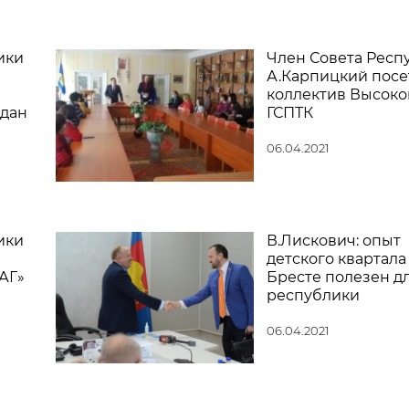
ики
Член Совета Респ
А.Карпицкий посе
ю
коллектив Высоко
ждан
ГСПТК
06.04.2021
ики
В.Лискович: опыт
детского квартала
АГ»
Бресте полезен д
республики
06.04.2021