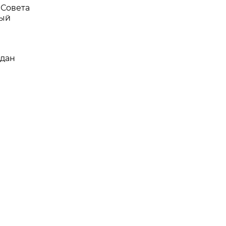
Совета
сый
дан