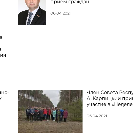
прием граждан
06.04.2021
а
а
ния
чно-
Член Совета Респ
к
А. Карпицкий при
участие в «Неделе
06.04.2021