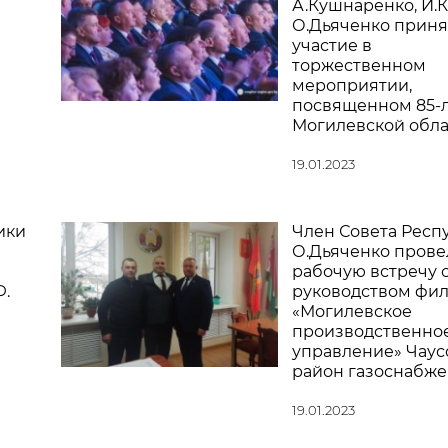
А.Кушнаренко, И.К
О.Дьяченко приня
участие в
торжественном
мероприятии,
посвященном 85-
Могилевской обла
19.01.2023
ики
Член Совета Респ
О.Дьяченко прове
рабочую встречу 
Ф.
руководством фи
«Могилевское
производственно
управление» Чаус
район газоснабж
19.01.2023