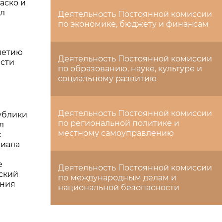
аско и
л
Деятельность Постоянной комиссии
по экономике, бюджету и финансам
летию
Деятельность Постоянной комиссии
сти
по образованию, науке, культуре и
социальному развитию
Деятельность Постоянной комиссии
ублики
по региональной политике и
л
местному самоуправлению
с
лиала
е
Деятельность Постоянной комиссии
ский
по международным делам и
ения
национальной безопасности