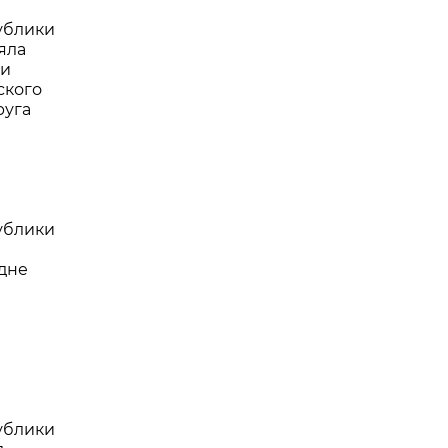
ублики
яла
ии
ского
руга
ублики
дне
ублики