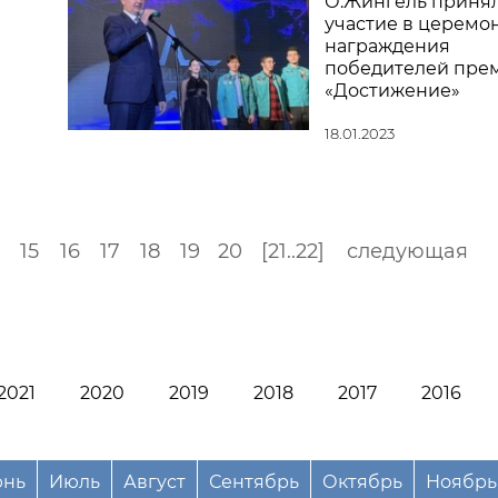
О.Жингель приня
участие в церемо
награждения
победителей пре
«Достижение»
18.01.2023
15
16
17
18
19
20
[21..22]
следующая
2021
2020
2019
2018
2017
2016
нь
Июль
Август
Сентябрь
Октябрь
Ноябрь