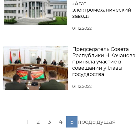
«Агат —
электромеханический
завод»
01.12.2022
Председатель Совета
Республики Н.Кочанова
приняла участие в
совещании у Главы
государства
01.12.2022
1
2
3
4
5
предыдущая