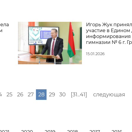
вела
Игорь Жук приня
м
участие в Едином
информирования 
гимназии № 6 г. Г
15.01.2026
4
25
26
27
28
29
30
[31..41]
следующая