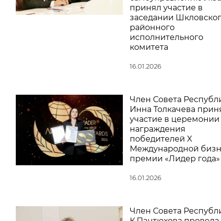
принял участие в
заседании Шкловско
районного
исполнительного
комитета
16.01.2026
Член Совета Республ
Инна Толкачева прин
участие в церемонии
награждения
победителей X
Международной бизн
премии «Лидер года»
16.01.2026
Член Совета Республ
К.Пантюхова провела