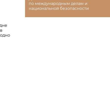
по международным делам и
национальной безопасности
л
 дне
в
родно