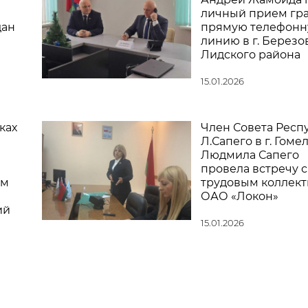
личный прием гр
дан
прямую телефон
линию в г. Березо
Лидского района
15.01.2026
ках
Член Совета Респ
Л.Сапего в г. Гоме
Людмила Сапего
провела встречу с
ом
трудовым коллек
ОАО «Локон»
ий
15.01.2026