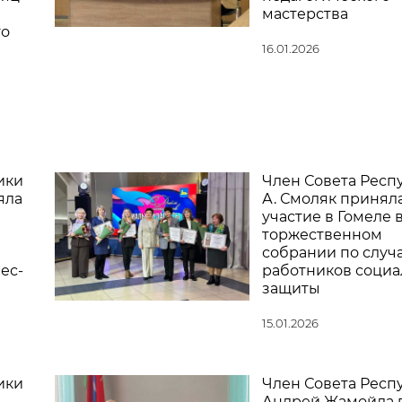
мастерства
го
16.01.2026
ики
Член Совета Респ
яла
А. Смоляк принял
участие в Гомеле 
торжественном
собрании по случ
ес-
работников социа
защиты
15.01.2026
ики
Член Совета Респ
Андрей Жамойда 