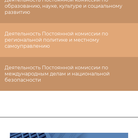
образованию, науке, культуре и социальному
развитию
Деятельность Постоянной комиссии по
региональной политике и местному
самоуправлению
Деятельность Постоянной комиссии по
международным делам и национальной
безопасности