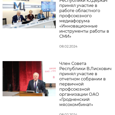
Республики Ю.Деркач
принял участие в
работе областного
профсоюзного
медиафорума
«Инновационные
инструменты работы в
СМИ»
08.02.2024
Член Совета
Республики В.Лискович
принял участие в
отчетном собрании в
первичной
профсоюзной
организации ОАО
«Гродненский
мясокомбинат»
08.02.2024