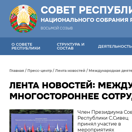
СОВЕТ РЕСПУБЛ
НАЦИОНАЛЬНОГО СОБРАНИЯ 
ВОСЬМОЙ СОЗЫВ
О СОВЕТЕ
СТРУКТУРА И
ДЕЯТЕЛЬНОСТЬ
РЕСПУБЛИКИ
СОСТАВ
Главная
/
Пресс-центр
/
Лента новостей
/
Международная деяте
ЛЕНТА НОВОСТЕЙ: МЕЖД
МНОГОСТОРОННЕЕ СОТРУ
Член Президиума Со
Республики С.Сивец
принял участие в
мероприятиях