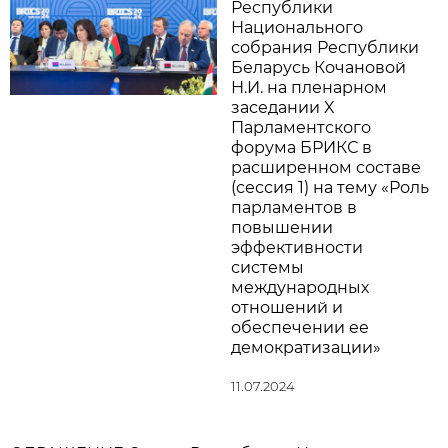
Республики
Национального
собрания Республики
Беларусь Кочановой
Н.И. на пленарном
заседании X
Парламентского
форума БРИКС в
расширенном составе
(сессия 1) на тему «Роль
парламентов в
повышении
эффективности
системы
международных
отношений и
обеспечении ее
демократизации»
11.07.2024