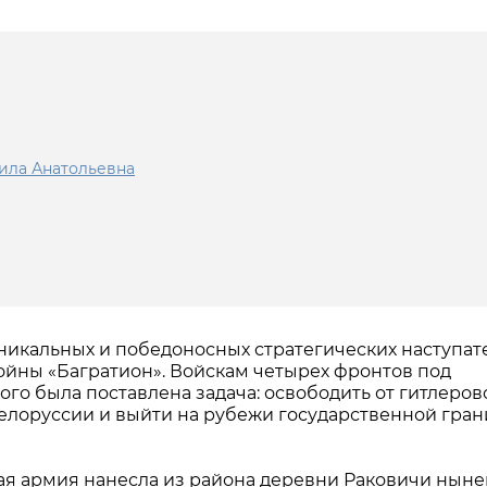
ила Анатольевна
 уникальных и победоносных стратегических наступа
йны «Багратион». Войскам четырех фронтов под
о была поставлена задача: освободить от гитлеров
елоруссии и выйти на рубежи государственной гра
ая армия нанесла из района деревни Раковичи нын