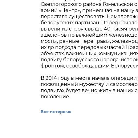
Светлогорского района Гомельской об
армий «Центр», принесшая на нашу 
перестала существовать. Немаловаж
белорусских партизан. Перед начало
вывели из строя свыше 40 тысяч ре
эшелонов по важнейшим железнодор
мосты, речные переправы, железно
их до подхода передовых частей Кра
объектах, важнейших коммуникациях,
подвигу белорусского народа, исто
фронтом, освобождавшим Белорусс
В 2014 году в месте начала операци
посвященный мужеству и самоотверж
подвигах будет вечно жить в наших с
поколение.
Все интервью