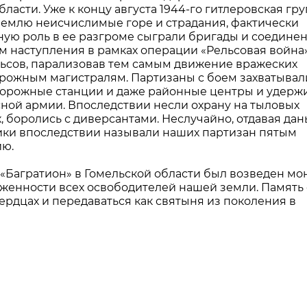
ласти. Уже к концу августа 1944-го гитлеровская гр
землю неисчислимые горе и страдания, фактически
ную роль в ее разгроме сыграли бригады и соедине
м наступления в рамках операции «Рельсовая война
льсов, парализовав тем самым движение вражеских
ожным магистралям. Партизаны с боем захватывал
дорожные станции и даже районные центры и удерж
сной армии. Впоследствии несли охрану на тыловых
 боролись с диверсантами. Неслучайно, отдавая дан
рики впоследствии называли наших партизан пятым
ию.
и «Багратион» в Гомельской области был возведен мо
енности всех освободителей нашей земли. Память 
ердцах и передаваться как святыня из поколения в