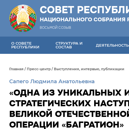
СОВЕТ РЕСПУБЛ
НАЦИОНАЛЬНОГО СОБРАНИЯ 
ВОСЬМОЙ СОЗЫВ
О СОВЕТЕ
СТРУКТУРА И
ДЕЯТЕЛЬНОСТЬ
РЕСПУБЛИКИ
СОСТАВ
Главная
/
Пресс-центр
/
Выступления, интервью, публикации
Сапего Людмила Анатольевна
«ОДНА ИЗ УНИКАЛЬНЫХ 
СТРАТЕГИЧЕСКИХ НАСТУ
ВЕЛИКОЙ ОТЕЧЕСТВЕННОЙ
ОПЕРАЦИИ «БАГРАТИОН»